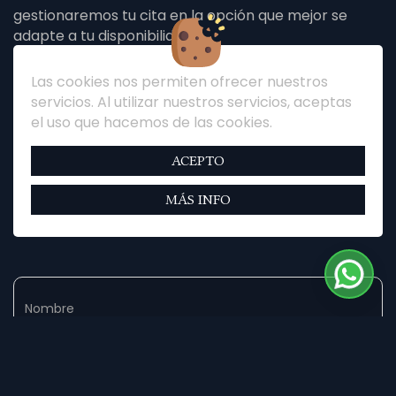
gestionaremos tu cita en la opción que mejor se
adapte a tu disponibilidad.
👉 Completa tus datos, cuéntanos brevemente el
Las cookies nos permiten ofrecer nuestros
motivo de tu consulta y da el primer paso para
servicios. Al utilizar nuestros servicios, aceptas
recuperar la salud y la confianza en tus manos.
el uso que hacemos de las cookies.
Nota: La información enviada será tratada de forma
ACEPTO
confidencial y solo utilizada para gestionar tu cita.
MÁS INFO